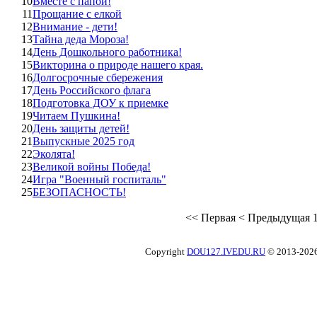
10
Вместе с папой!
11
Прощание с елкой
12
Внимание - дети!
13
Тайна деда Мороза!
14
День Дошкольного работника!
15
Викторина о природе нашего края.
16
Долгосрочные сбережения
17
День Российского флага
18
Подготовка ДОУ к приемке
19
Читаем Пушкина!
20
День защиты детей!
21
Выпускные 2025 год
22
Эколята!
23
Великой войны Победа!
24
Игра "Военный госпиталь"
25
БЕЗОПАСНОСТЬ!
<<
Первая
<
Предыдущая
Copyright
DOU127.IVEDU.RU
© 2013-202